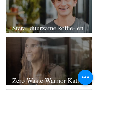
Brugge
Stera, duurzame koffie- en
plantenbar.
Zero Waste Warrior Katrijn,
van Goodplanet