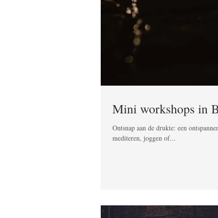
Mini workshops in 
Ontsnap aan de drukte: een ontspanne
mediteren, joggen of...