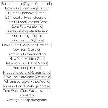
Buurt in beeld
Citytrip
Communie
Cowoking
Coworking
Cultuur
Dumbo
Eindhoven
Event
Eén locatie Twee fotografen
Familie
Food
Fototips
Gent
Gent Fotowandeling
Huwelijksfotografie
Interieur
Kinderfotografie
Life
Long Island City
Love
Lower East Side
Mode
New York
New York Classics
New York Fotowandeling
New York Hidden Gem
New York Tips
Party
People
Persoonlijk
Portret
Productfotografie
Reizen
Rome
Save The Date
Travel
Wedstrijd
Williamsburg
Workshop
World
Zakelijk Portret
Zakelijk portret
Zero Waste
Zero Waste Warrior
Zomertip
Zwangerschapsfotografie