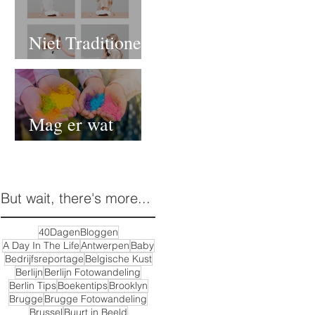
Niet Traditionele
Communie- of
Lentefeest Foto's
Mag er wat
kleur(poeder)
–
bij?
But wait, there's more...
40DagenBloggen
A Day In The Life
Antwerpen
Baby
Bedrijfsreportage
Belgische Kust
Berlijn
Berlijn Fotowandeling
Berlin Tips
Boekentips
Brooklyn
Brugge
Brugge Fotowandeling
Brussel
Buurt in Beeld