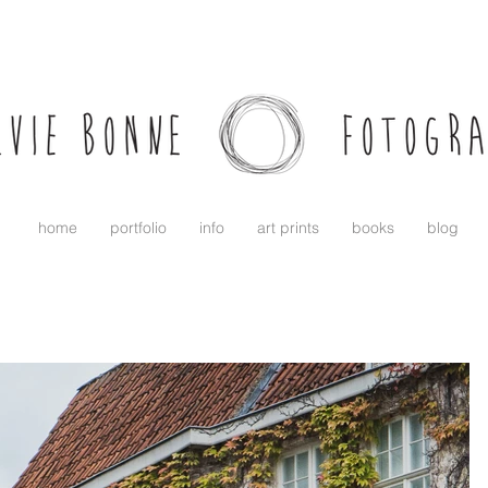
home
portfolio
info
art prints
books
blog