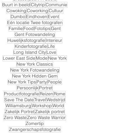
Buurt in beeld
Citytrip
Communie
Cowoking
Coworking
Cultuur
Dumbo
Eindhoven
Event
Eén locatie Twee fotografen
Familie
Food
Fototips
Gent
Gent Fotowandeling
Huwelijksfotografie
Interieur
Kinderfotografie
Life
Long Island City
Love
Lower East Side
Mode
New York
New York Classics
New York Fotowandeling
New York Hidden Gem
New York Tips
Party
People
Persoonlijk
Portret
Productfotografie
Reizen
Rome
Save The Date
Travel
Wedstrijd
Williamsburg
Workshop
World
Zakelijk Portret
Zakelijk portret
Zero Waste
Zero Waste Warrior
Zomertip
Zwangerschapsfotografie