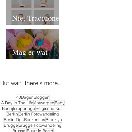
Niet Traditionele
Communie- of
Lentefeest Foto's
Mag er wat
kleur(poeder)
bij?
But wait, there's more...
40DagenBloggen
A Day In The Life
Antwerpen
Baby
Bedrijfsreportage
Belgische Kust
Berlijn
Berlijn Fotowandeling
Berlin Tips
Boekentips
Brooklyn
Brugge
Brugge Fotowandeling
Brussel
Buurt in Beeld