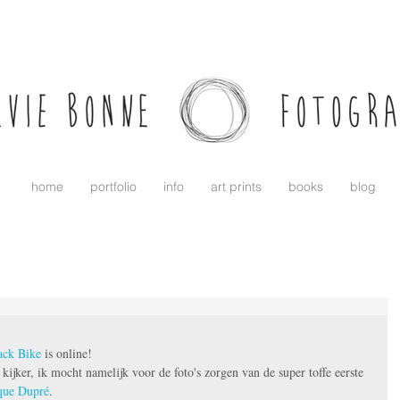
home
portfolio
info
art prints
books
blog
lack Bike
 is online!
e kijker, ik mocht namelijk voor de foto's zorgen van de super toffe eerste 
que Dupré
.