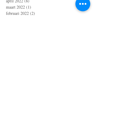
april 2022
(8)
8 posts
maart 2022
(1)
1 post
februari 2022
(2)
2 posts
januari 2022
(2)
2 posts
december 2021
(3)
3 posts
november 2021
(2)
2 posts
september 2021
(1)
1 post
augustus 2021
(4)
4 posts
juli 2021
(2)
2 posts
juni 2021
(3)
3 posts
mei 2021
(8)
8 posts
april 2021
(1)
1 post
maart 2021
(1)
1 post
februari 2021
(3)
3 posts
december 2020
(2)
2 posts
november 2020
(4)
4 posts
oktober 2020
(6)
6 posts
september 2020
(2)
2 posts
augustus 2020
(2)
2 posts
juni 2020
(2)
2 posts
april 2020
(5)
5 posts
maart 2020
(7)
7 posts