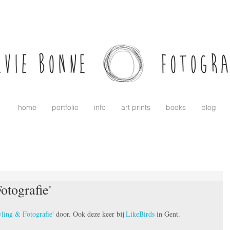
home
portfolio
info
art prints
books
blog
otografie'
ling & Fotografie'
 door. Ook deze keer bij 
LikeBirds
 in Gent.