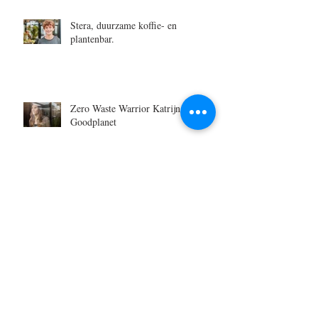
Stera, duurzame koffie- en
plantenbar.
Zero Waste Warrior Katrijn, van
Goodplanet
OPROEP | 50 x 50
Niet Traditionele Communie- of
Lentefeest Foto's