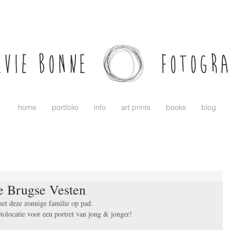
home
portfolio
info
art prints
books
blog
e Brugse Vesten
et deze zonnige familie op pad.
tolocatie voor een portret van jong & jonger!