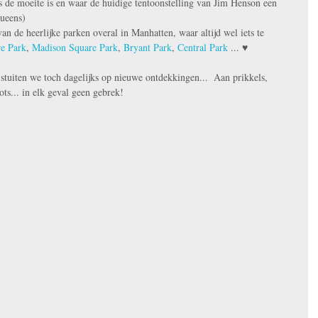
s de moeite is en waar de huidige tentoonstelling van Jim Henson een 
ueens)  
an de heerlijke parken overal in Manhatten, waar altijd wel iets te 
e Park
, 
Madison Square Park
, 
Bryant Park
, 
Central Park
 ... ♥️ 
 stuiten we toch dagelijks op nieuwe ontdekkingen...  Aan prikkels, 
ots... in elk geval geen gebrek! 