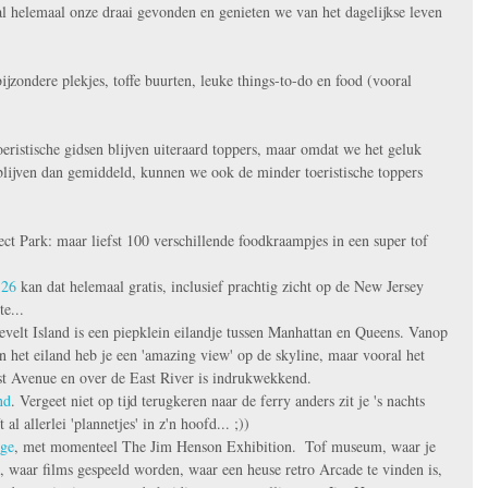
l helemaal onze draai gevonden en genieten we van het dagelijkse leven 
ijzondere plekjes, toffe buurten, leuke things-to-do en food (vooral 
oeristische gidsen blijven uiteraard toppers, maar omdat we het geluk 
lijven dan gemiddeld, kunnen we ook de minder toeristische toppers 
ect Park: maar liefst 100 verschillende foodkraampjes in een super tof 
 26
 kan dat helemaal gratis, inclusief prachtig zicht op de New Jersey 
e...   
evelt Island is een piepklein eilandje tussen Manhattan en Queens. Vanop 
n het eiland heb je een 'amazing view' op de skyline, maar vooral het 
1st Avenue en over de East River is indrukwekkend.  
nd
. Vergeet niet op tijd terugkeren naar de ferry anders zit je 's nachts 
 al allerlei 'plannetjes' in z'n hoofd... ;))  
ge
, met momenteel The Jim Henson Exhibition.  Tof museum, waar je 
, waar films gespeeld worden, waar een heuse retro Arcade te vinden is, 