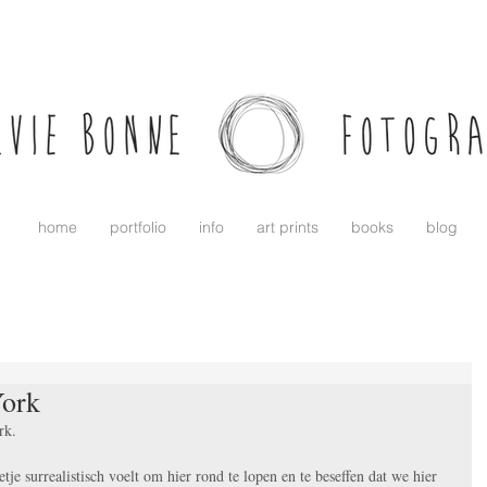
home
portfolio
info
art prints
books
blog
York
rk.
je surrealistisch voelt om hier rond te lopen en te beseffen dat we hier 