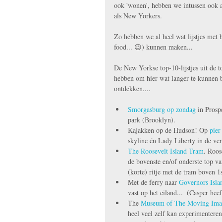
ook 'wonen', hebben we intussen ook a
als New Yorkers.
Zo hebben we al heel wat lijstjes met b
food... 😉) kunnen maken...
De New Yorkse top-10-lijstjes uit de t
hebben om hier wat langer te kunnen b
ontdekken....
Smorgasburg op zondag
 in Prosp
park (Brooklyn).  
Kajakken op de Hudson! Op 
pier
skyline én Lady Liberty in de vert
The Roosevelt Island Tram
. Roos
de bovenste en/of onderste top va
(korte) ritje met de tram boven 
Met de ferry naar 
Governors Isla
vast op het eiland...  (Casper heeft
The 
Museum of The Moving Ima
heel veel zelf kan experimenteren