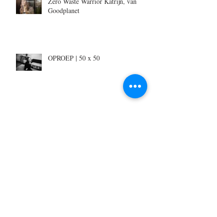
Zero Waste Warrior Katrijn, van
Goodplanet
OPROEP | 50 x 50
Niet Traditionele Communie- of
Lentefeest Foto's
Mag er wat kleur(poeder) bij?