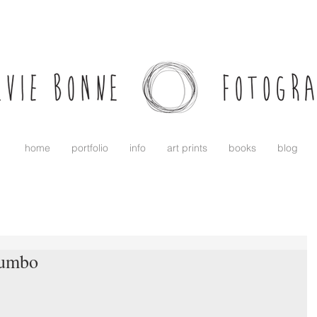
home
portfolio
info
art prints
books
blog
Dumbo