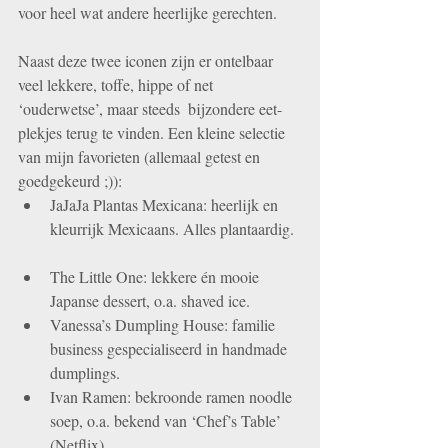
voor heel wat andere heerlijke gerechten. 
Naast deze twee iconen zijn er ontelbaar 
veel lekkere, toffe, hippe of net 
‘ouderwetse’, maar steeds  bijzondere eet-
plekjes terug te vinden. Een kleine selectie 
van mijn favorieten (allemaal getest en 
goedgekeurd ;)):  
JaJaJa Plantas Mexicana: heerlijk en 
kleurrijk Mexicaans. Alles plantaardig.  
The Little One: lekkere én mooie 
Japanse dessert, o.a. shaved ice.   
Vanessa’s Dumpling House: familie 
business gespecialiseerd in handmade 
dumplings.   
Ivan Ramen: bekroonde ramen noodle 
soep, o.a. bekend van ‘Chef’s Table’ 
(Netflix).  