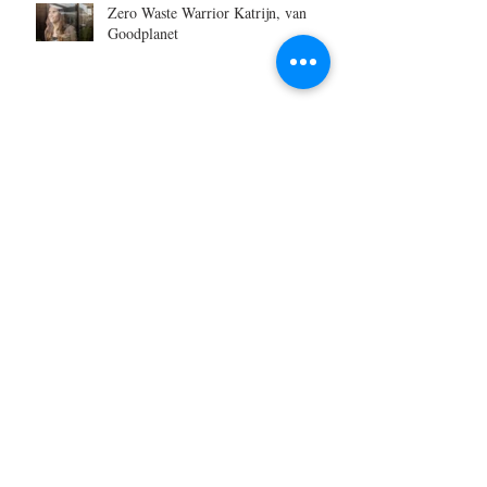
Zero Waste Warrior Katrijn, van
Goodplanet
OPROEP | 50 x 50
Niet Traditionele Communie- of
Lentefeest Foto's
Mag er wat kleur(poeder) bij?