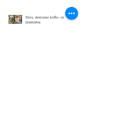
Stera, duurzame koffie- en
plantenbar.
Zero Waste Warrior Katrijn, van
Goodplanet
OPROEP | 50 x 50
Niet Traditionele Communie- of
Lentefeest Foto's