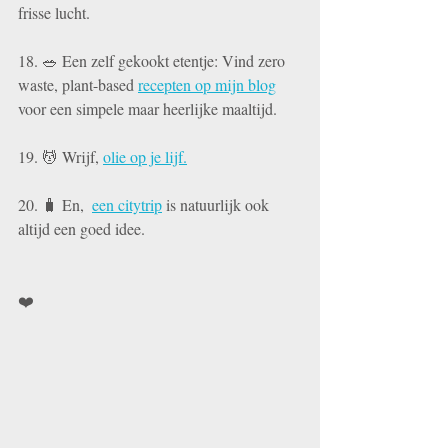
frisse lucht.
18. 🥗 Een zelf gekookt etentje: Vind zero 
waste, plant-based 
recepten op mijn blog
voor een simpele maar heerlijke maaltijd.
19. 💆 W
rijf, 
olie op je lijf.
20. 🧳 En,  
een citytrip
 is natuurlijk ook 
altijd een goed idee. 
❤️