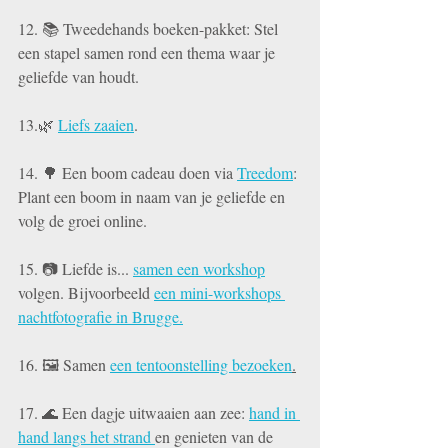
12. 📚 Tweedehands boeken-pakket: Stel 
een stapel samen rond een thema waar je 
geliefde van houdt. 
13.🌿 
Liefs zaaien
. 
14. 🌳 Een boom cadeau doen via 
Treedom
: 
Plant een boom in naam van je geliefde en 
volg de groei online. 
15. 📷 Liefde is... 
samen een workshop
volgen. Bijvoorbeeld 
een mini-workshops 
nachtfotografie in Brugge.
16. 🖼️ Samen 
een tentoonstelling bezoeken
.
17. 🌊 Een dagje uitwaaien aan zee: 
hand in 
hand langs het strand 
en genieten van de 