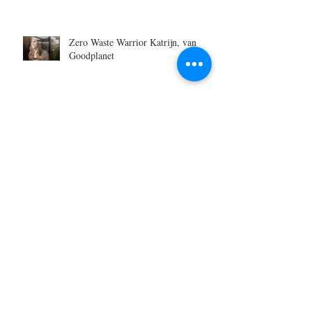
Zero Waste Warrior Katrijn, van
Goodplanet
OPROEP | 50 x 50
Niet Traditionele Communie- of
Lentefeest Foto's